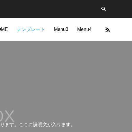
OME
テンプレート
Menu3
Menu4
カテゴリー4
ります。ここに説明文が入ります。
ブログサンプル2
リエイト
ブログ・メディア
日本・和風サイト