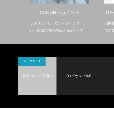
〜
CANON〜カノン〜
GRAV
ラグジュアリーなホテル・レストラ
高機能な不
ン・結婚式場のWordPressテーマ
できるWord
カテゴリー1
ブログサンプル5